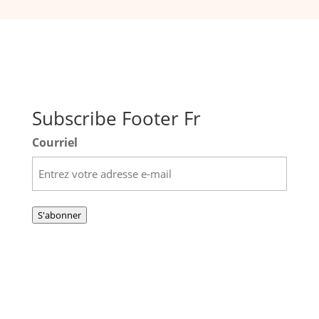
Stay current on our programs and events with The
Ottawa Cancer Foundation newsletter.
Subscribe Footer Fr
Courriel
S'abonner