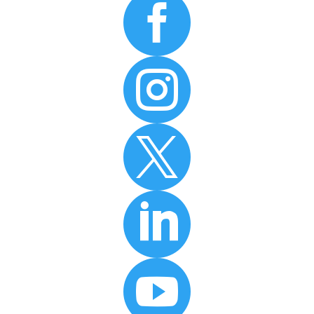




